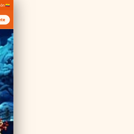
ón 🇪🇨
ete