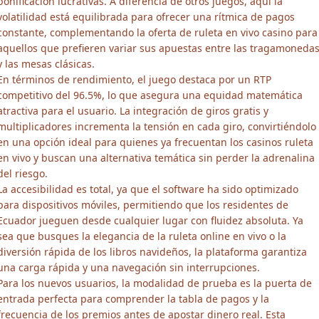
bonificación lucrativas. A diferencia de otros juegos, aquí la
volatilidad está equilibrada para ofrecer una rítmica de pagos
constante, complementando la oferta de ruleta en vivo casino para
aquellos que prefieren variar sus apuestas entre las tragamoneda
y las mesas clásicas.
En términos de rendimiento, el juego destaca por un RTP
competitivo del 96.5%, lo que asegura una equidad matemática
atractiva para el usuario. La integración de giros gratis y
multiplicadores incrementa la tensión en cada giro, convirtiéndolo
en una opción ideal para quienes ya frecuentan los casinos ruleta
en vivo y buscan una alternativa temática sin perder la adrenalina
del riesgo.
La accesibilidad es total, ya que el software ha sido optimizado
para dispositivos móviles, permitiendo que los residentes de
Ecuador jueguen desde cualquier lugar con fluidez absoluta. Ya
sea que busques la elegancia de la ruleta online en vivo o la
diversión rápida de los libros navideños, la plataforma garantiza
una carga rápida y una navegación sin interrupciones.
Para los nuevos usuarios, la modalidad de prueba es la puerta de
entrada perfecta para comprender la tabla de pagos y la
frecuencia de los premios antes de apostar dinero real. Esta