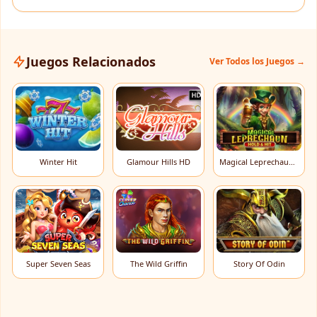
Juegos Relacionados
Ver Todos los Juegos →
Glamour Hills HD
Winter Hit
Magical Leprechaun Hold and Hit
Super Seven Seas
The Wild Griffin
Story Of Odin