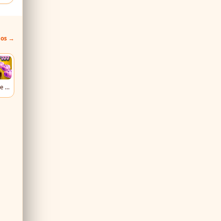
gos →
Fortune Piggy Minigame