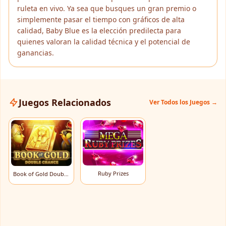
ruleta en vivo. Ya sea que busques un gran premio o
simplemente pasar el tiempo con gráficos de alta
calidad, Baby Blue es la elección predilecta para
quienes valoran la calidad técnica y el potencial de
ganancias.
Juegos Relacionados
Ver Todos los Juegos →
Ruby Prizes
Book of Gold Double Chance