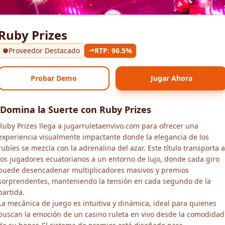
Ruby Prizes
Proveedor Destacado
RTP: 96.5%
Probar Demo
Jugar Ahora
Domina la Suerte con Ruby Prizes
Ruby Prizes llega a jugarruletaenvivo.com para ofrecer una
experiencia visualmente impactante donde la elegancia de los
rubíes se mezcla con la adrenalina del azar. Este título transporta a
los jugadores ecuatorianos a un entorno de lujo, donde cada giro
puede desencadenar multiplicadores masivos y premios
sorprendentes, manteniendo la tensión en cada segundo de la
partida.
La mecánica de juego es intuitiva y dinámica, ideal para quienes
buscan la emoción de un casino ruleta en vivo desde la comodidad