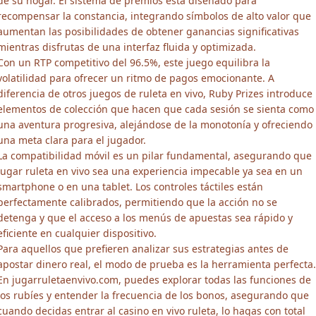
de su hogar. El sistema de premios está diseñado para
recompensar la constancia, integrando símbolos de alto valor que
aumentan las posibilidades de obtener ganancias significativas
mientras disfrutas de una interfaz fluida y optimizada.
Con un RTP competitivo del 96.5%, este juego equilibra la
volatilidad para ofrecer un ritmo de pagos emocionante. A
diferencia de otros juegos de ruleta en vivo, Ruby Prizes introduce
elementos de colección que hacen que cada sesión se sienta como
una aventura progresiva, alejándose de la monotonía y ofreciendo
una meta clara para el jugador.
La compatibilidad móvil es un pilar fundamental, asegurando que
jugar ruleta en vivo sea una experiencia impecable ya sea en un
smartphone o en una tablet. Los controles táctiles están
perfectamente calibrados, permitiendo que la acción no se
detenga y que el acceso a los menús de apuestas sea rápido y
eficiente en cualquier dispositivo.
Para aquellos que prefieren analizar sus estrategias antes de
apostar dinero real, el modo de prueba es la herramienta perfecta.
En jugarruletaenvivo.com, puedes explorar todas las funciones de
los rubíes y entender la frecuencia de los bonos, asegurando que
cuando decidas entrar al casino en vivo ruleta, lo hagas con total